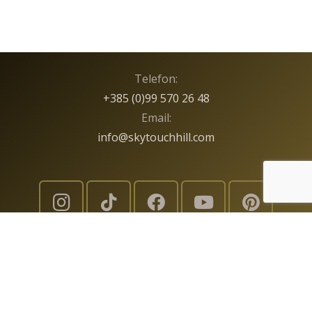
Telefon:
+385 (0)99 570 26 48
Email:
info@skytouchhill.com
Adresa:
Matenci 94 K
49240 Donja Stubica