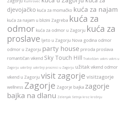
kuća u Zagorju
kuća za
Zagorju
Kumrovec
kuća za najam
djevojačko
kuća za momačko
kuća za
kuća za najam u blizini Zagreba
odmor
kuća za
kuća za odmor u Zagorju
proslave
ljeto u Zagorju
Nova godina
odmor
party house
odmor u Zagorju
priroda
proslava
Sky Touch Hill
romantičan vikend
Trakošćan
uskrs
uskrs u
užitak
vikend odmor
Zagorju
uskršnji
uskršnji praznici u Zagorju
visit zagorje
visitzagorje
vikend u Zagorju
Zagorje
zagorje
wellness
Zagorje bajka
bajka na dlanu
Zelenjak
šetnja kroz krošnju