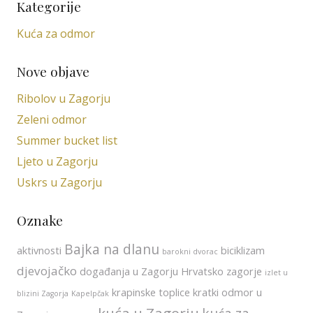
Kategorije
Kuća za odmor
Nove objave
Ribolov u Zagorju
Zeleni odmor
Summer bucket list
Ljeto u Zagorju
Uskrs u Zagorju
Oznake
Bajka na dlanu
aktivnosti
biciklizam
barokni dvorac
djevojačko
događanja u Zagorju
Hrvatsko zagorje
izlet u
krapinske toplice
kratki odmor u
blizini Zagorja
Kapelpčak